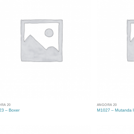
alla lista
dei
desideri
RA 20
ANGORA 20
3 – Boxer
M1027 – Mutanda 