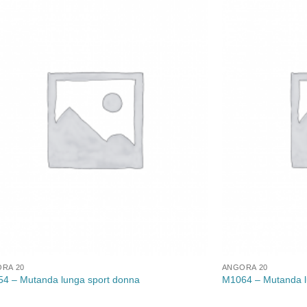
Aggiungi
alla lista
dei
desideri
RA 20
ANGORA 20
4 – Mutanda lunga sport donna
M1064 – Mutanda 