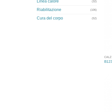
Linea calore
(32)
Riabilitazione
(106)
Cura del corpo
(52)
CALZ
B123