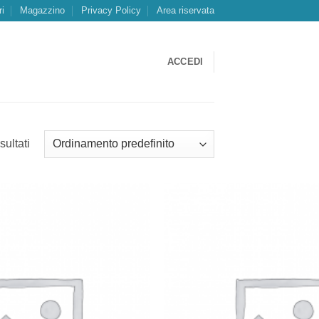
ri
Magazzino
Privacy Policy
Area riservata
ACCEDI
sultati
Aggiungi
alla lista
dei
desideri