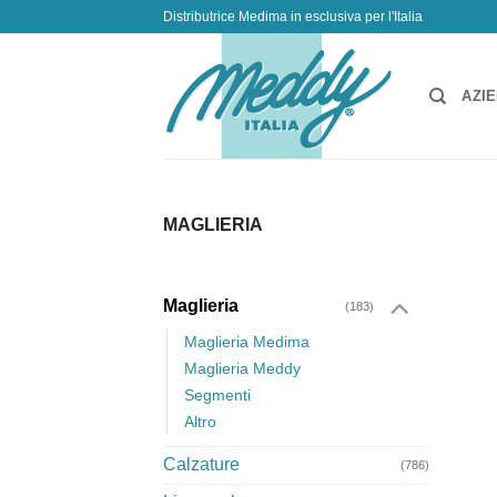
Salta
Distributrice Medima in esclusiva per l'Italia
ai
contenuti
AZI
MAGLIERIA
Maglieria
(183)
Maglieria Medima
Maglieria Meddy
Segmenti
Altro
Calzature
(786)