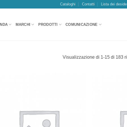
Cataloghi
Contatti
Lista dei deside
ENDA
MARCHI
PRODOTTI
COMUNICAZIONE
Visualizzazione di 1-15 di 183 ri
Aggiungi
alla lista
dei
desideri