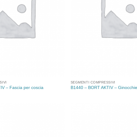
IVI
SEGMENTI COMPRESSIVI
V – Fascia per coscia
B1440 – BORT AKTIV – Ginocchie
Aggiungi
alla lista
dei
desideri