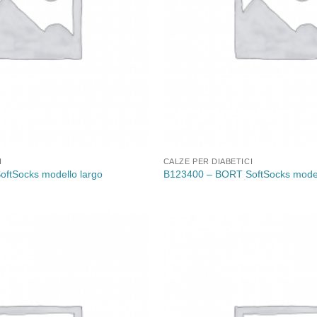
I
CALZE PER DIABETICI
ftSocks modello largo
B123400 – BORT SoftSocks modell
Aggiungi
alla lista
dei
desideri