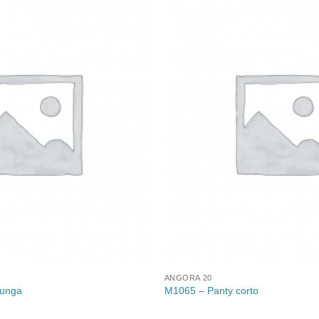
Aggiungi
alla lista
dei
desideri
ANGORA 20
lunga
M1065 – Panty corto