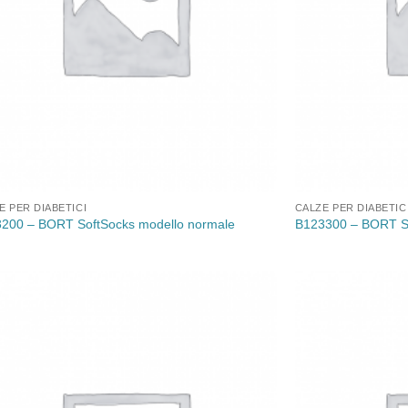
E PER DIABETICI
CALZE PER DIABETIC
200 – BORT SoftSocks modello normale
B123300 – BORT So
Aggiungi
alla lista
dei
desideri