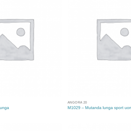
alla lista
dei
desideri
ANGORA 20
lunga
M1029 – Mutanda lunga sport uo