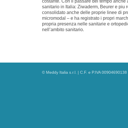
costante. Con il passare del tempo anche a
sanitario in Italia: Ziwaderm, Beurer e pi
consolidato anche delle proprie linee di p
micromodal – e ha registrato i propri marc
propria presenza nelle sanitarie e ortopedi
nell’ambito sanitario.
© Meddy Italia s.r.l. | C.F. e P.IVA 00904690138