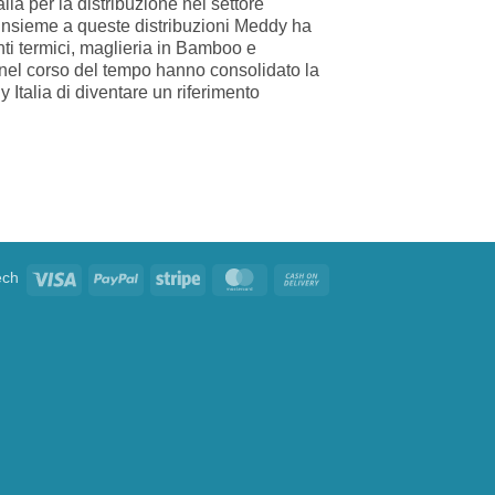
ia per la distribuzione nel settore
 Insieme a queste distribuzioni Meddy ha
ti termici, maglieria in Bamboo e
 nel corso del tempo hanno consolidato la
Italia di diventare un riferimento
ech
Visa
PayPal
Stripe
MasterCard
Cash
On
Delivery