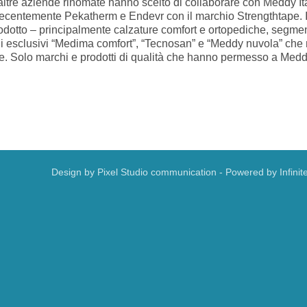
ltre aziende rinomate hanno scelto di collaborare con Meddy Ital
u recentemente Pekatherm e Endevr con il marchio Strengthtape.
rodotto – principalmente calzature comfort e ortopediche, segmen
hi esclusivi “Medima comfort”, “Tecnosan” e “Meddy nuvola” che
e. Solo marchi e prodotti di qualità che hanno permesso a Meddy 
Design by
Pixel Studio communication
- Powered by
Infinit