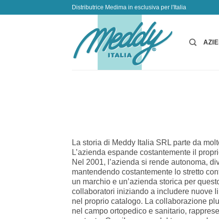
Salta
Distributrice Medima in esclusiva per l'Italia
ai
contenuti
AZI
La storia di Meddy Italia SRL parte da molt
L’azienda espande costantemente il proprio
Nel 2001, l’azienda si rende autonoma, dive
mantendendo costantemente lo stretto cont
un marchio e un’azienda storica per questo 
collaboratori iniziando a includere nuove lin
nel proprio catalogo. La collaborazione p
nel campo ortopedico e sanitario, rappresen