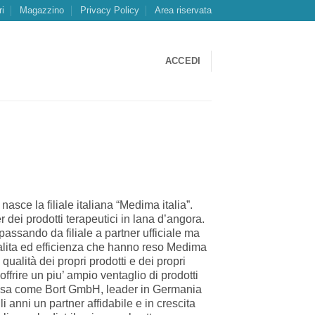
ri
Magazzino
Privacy Policy
Area riservata
ACCEDI
sce la filiale italiana “Medima italia”.
ei prodotti terapeutici in lana d’angora.
assando da filiale a partner ufficiale ma
alita ed efficienza che hanno reso Medima
ualità dei propri prodotti e dei propri
offrire un piu’ ampio ventaglio di prodotti
giosa come Bort GmbH, leader in Germania
 anni un partner affidabile e in crescita