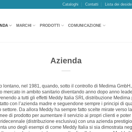
Cataloghi
Contatti
Lista dei deside
ENDA
MARCHI
PRODOTTI
COMUNICAZIONE
Azienda
o lontano, nel 1981, quando, sotto il controllo di Medima GmbH, na
 mercato in ambito sanitario diventando anno dopo anno leader d
nendo a tutti gli effetti Meddy Italia SRL distribuzione Medima p
atto con l’azienda madre e seguendone sempre i principi di qu
settore. Da allora Meddy ha sempre fatto scelte mirate verso la q
ee di prodotto per aumentare il servizio ai propri clienti e poter 
luridecennale (distribuzione esclusiva) con una azienda presti
ta uno degli esempi di come Meddy Italia si sia dimostrata negli