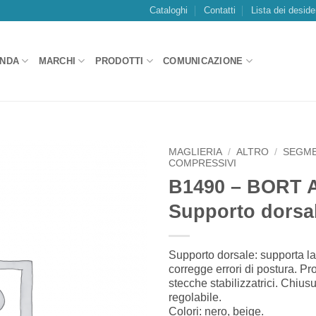
Cataloghi
Contatti
Lista dei deside
ENDA
MARCHI
PRODOTTI
COMUNICAZIONE
MAGLIERIA
/
ALTRO
/
SEGME
COMPRESSIVI
B1490 – BORT 
Aggiungi
alla lista
Supporto dorsa
dei
desideri
Supporto dorsale: supporta la
corregge errori di postura. Pr
stecche stabilizzatrici. Chius
regolabile.
Colori: nero, beige.