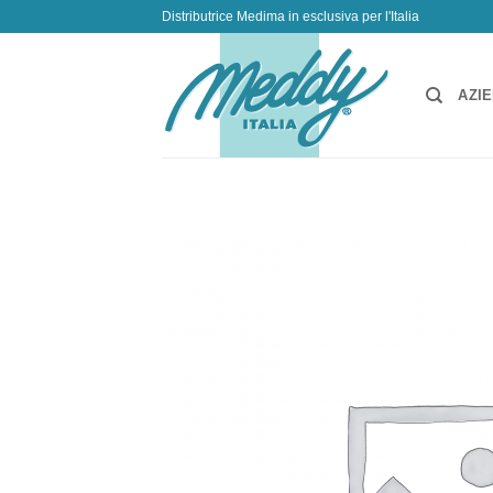
Salta
Distributrice Medima in esclusiva per l'Italia
ai
contenuti
AZI