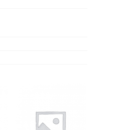
ngi
Aggiungi
sta
alla lista
dei
eri
desideri