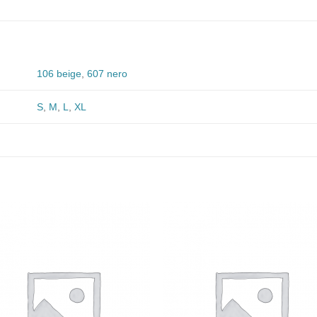
106 beige
,
607 nero
S
,
M
,
L
,
XL
Aggiungi
Aggiu
alla lista
alla li
dei
dei
desideri
desid