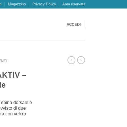
ri
Magazzino
Privacy Policy
Area riservata
ACCEDI
NTI
AKTIV –
le
 spina dorsale e
ovvisto di due
ura con velcro