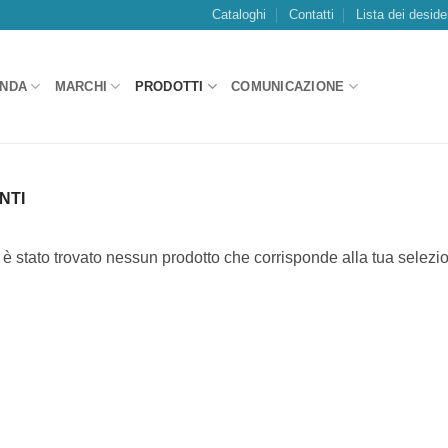
Cataloghi
Contatti
Lista dei deside
ENDA
MARCHI
PRODOTTI
COMUNICAZIONE
NTI
è stato trovato nessun prodotto che corrisponde alla tua selezi