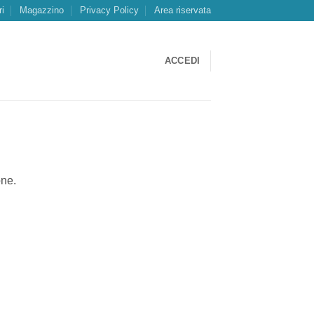
ri
Magazzino
Privacy Policy
Area riservata
ACCEDI
one.