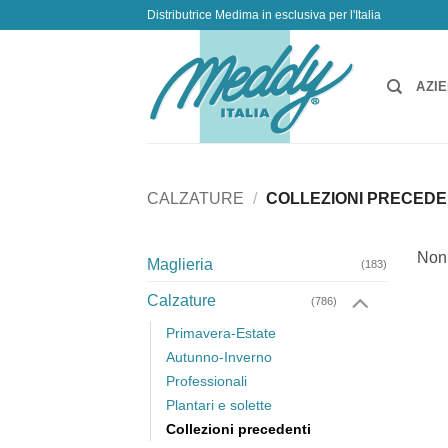
Salta
Distributrice Medima in esclusiva per l'Italia
ai
contenuti
AZI
CALZATURE
/
COLLEZIONI PRECEDE
Non 
Maglieria
(183)
Calzature
(786)
Primavera-Estate
Autunno-Inverno
Professionali
Plantari e solette
Collezioni precedenti