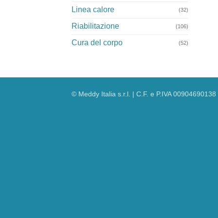
Linea calore
(32)
Riabilitazione
(106)
Cura del corpo
(52)
© Meddy Italia s.r.l. | C.F. e P.IVA 00904690138