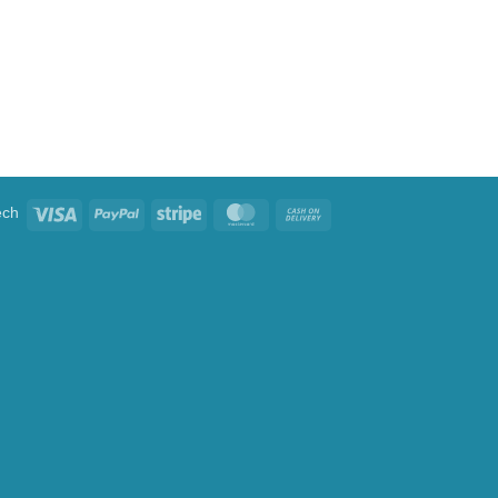
Visa
PayPal
Stripe
MasterCard
Cash
ech
On
Delivery