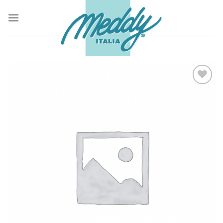
Salta
ai
contenuti
Aggiungi
alla lista
dei
desideri