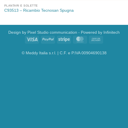
PLANTARI E SOLETTE
C93513 – Ricambio Tecnosan Spugna
Design by
Pixel Studio communication
- Powered by
Infinitech
Visa
PayPal
Stripe
MasterCard
Cash
On
Delivery
© Meddy Italia s.r.l. | C.F. e P.IVA 00904690138