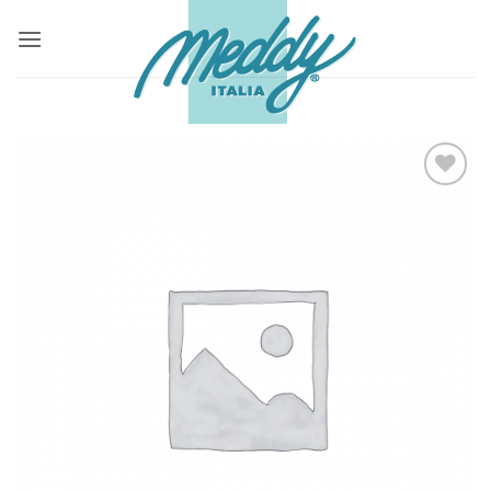
Salta
ai
contenuti
Aggiungi
alla lista
dei
desideri