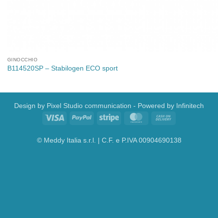
GINOCCHIO
B114520SP – Stabilogen ECO sport
Design by
Pixel Studio communication
- Powered by
Infinitech
Visa
PayPal
Stripe
MasterCard
Cash
On
Delivery
© Meddy Italia s.r.l. | C.F. e P.IVA 00904690138